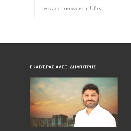
c.e.o and co-owner at Ufirst...
ΓΚΑΒΈΡΑΣ ΑΛΕΞ. ΔΗΜΉΤΡΗΣ