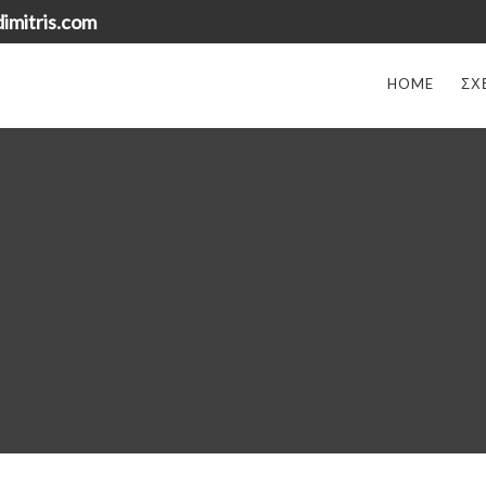
imitris.com
HOME
ΣΧ