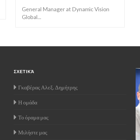
General Manager at Dynamic Vision
Global...
ΣΧΕΤΙΚΆ
Γκαβέρας Αλεξ. Δημήτρης
Η ομάδα
Το όραμα μας
Μιλήστε μας