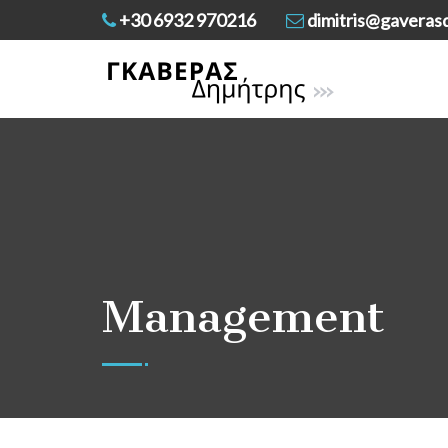
+30 6932 970216
dimitris@gaverasd
Management