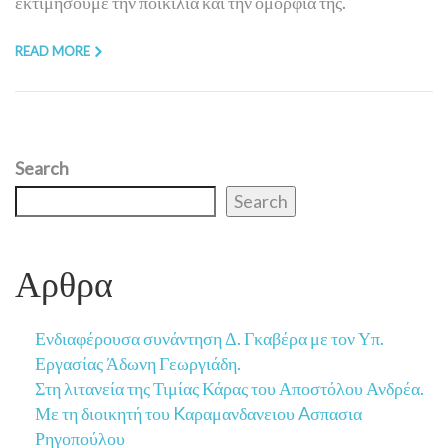
εκτιμήσουμε την ποικιλία και την ομορφιά της.
READ MORE
Search
Search
Αρθρα
Ενδιαφέρουσα συνάντηση Δ. Γκαβέρα με τον Υπ.
Εργασίας Άδωνη Γεωργιάδη.
Στη λιτανεία της Τιμίας Κάρας του Αποστόλου Ανδρέα.
Με τη διοικητή του Kαραμανδανειου Aσπασια
Ρηγοπούλου