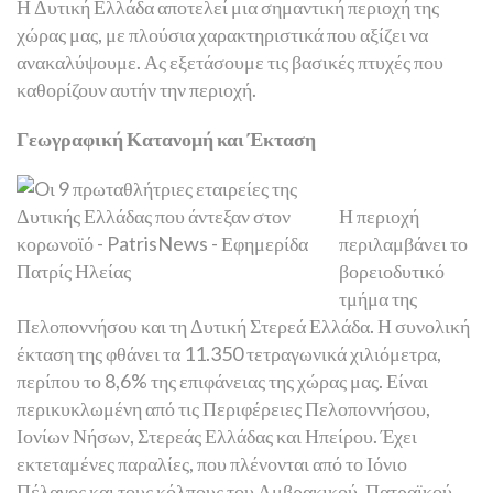
Η Δυτική Ελλάδα αποτελεί μια σημαντική περιοχή της
χώρας μας, με πλούσια χαρακτηριστικά που αξίζει να
ανακαλύψουμε. Ας εξετάσουμε τις βασικές πτυχές που
καθορίζουν αυτήν την περιοχή.
Γεωγραφική Κατανομή και Έκταση
Η περιοχή
περιλαμβάνει το
βορειοδυτικό
τμήμα της
Πελοποννήσου και τη Δυτική Στερεά Ελλάδα. Η συνολική
έκταση της φθάνει τα 11.350 τετραγωνικά χιλιόμετρα,
περίπου το 8,6% της επιφάνειας της χώρας μας. Είναι
περικυκλωμένη από τις Περιφέρειες Πελοποννήσου,
Ιονίων Νήσων, Στερεάς Ελλάδας και Ηπείρου. Έχει
εκτεταμένες παραλίες, που πλένονται από το Ιόνιο
Πέλαγος και τους κόλπους του Αμβρακικού, Πατραϊκού