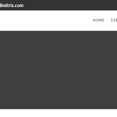
imitris.com
HOME
ΣΧ