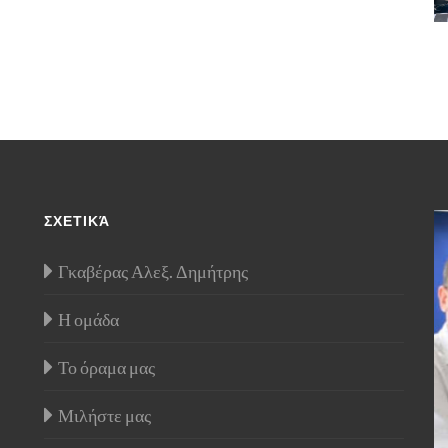
ΣΧΕΤΙΚΆ
Γκαβέρας Αλεξ. Δημήτρης
Η ομάδα
Το όραμα μας
Μιλήστε μας