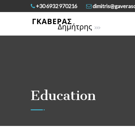
+30 6932 970216
dimitris@gaverasd
Education